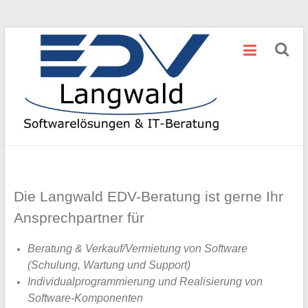
Zum
Langwald
Inhalt
springen
EDV
Software
Engineering
&
IT
Consulting
Die Langwald EDV-Beratung ist gerne Ihr
Ansprechpartner für
Beratung & Verkauf/Vermietung von Software
(Schulung, Wartung und Support)
Individualprogrammierung und Realisierung von
Software-Komponenten