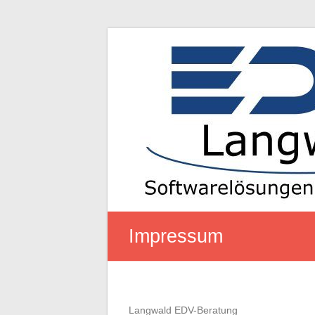
Zum
Inhalt
Langwald
springen
EDV
Software
Engineering
&
IT
Consulting
Impressum
Langwald EDV-Beratung