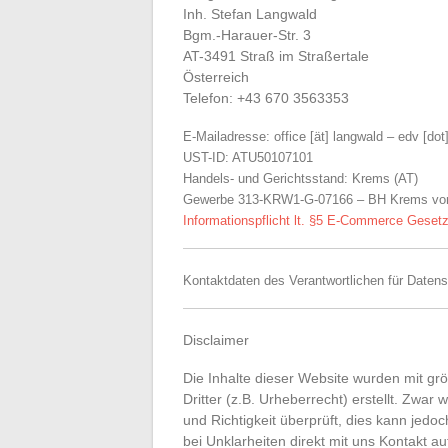
Inh. Stefan Langwald
Bgm.-Harauer-Str. 3
AT-3491 Straß im Straßertale
Österreich
Telefon: +43 670 3563353
E-Mailadresse: office [ät] langwald – edv [do
UST-ID: ATU50107101
Handels- und Gerichtsstand: Krems (AT)
Gewerbe 313-KRW1-G-07166 – BH Krems vo
Informationspflicht lt. §5 E-Commerce Geset
Kontaktdaten des Verantwortlichen für Daten
Disclaimer
Die Inhalte dieser Website wurden mit gr
Dritter (z.B. Urheberrecht) erstellt. Zwar 
und Richtigkeit überprüft, dies kann jedo
bei Unklarheiten direkt mit uns Kontakt 