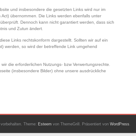
ebsite und insbesondere die gesetzten Links wird nur im
es Act) übernommen. Die Links werden ebenfalls unter
 überprüft. Dennoch kann nicht garantiert werden, dass sich
ntnis und Zutun ändert.
iese Links rechtskonform dargestellt. Sollten wir auf ein
t) werden, so wird der betreffende Link umgehend
 wir die erforderlichen Nutzungs- bzw Verwertungsrechte.
seite (insbesondere Bilder) ohne unsere ausdrückliche
e vorbehalten. Theme:
Esteem
von ThemeGrill. Präsentiert von
WordPress
.