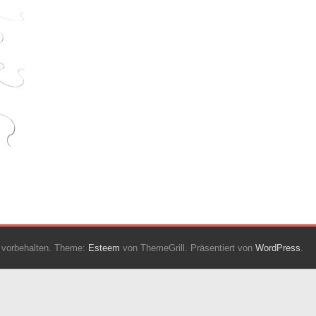
e vorbehalten. Theme:
Esteem
von ThemeGrill. Präsentiert von
WordPress
.